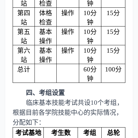
站
检查
钟
第四
体格
操作
10分
15分
站
检查
钟
第五
基本
操作
10分
15分
站
操作
钟
第六
基本
操作
10分
15分
站
操作
钟
总计
60分
100分
钟
四、考组设置
临床基本技能考试共设
10个考组，
根据目前各学院技能中心的实际情况，
分配如下：
考试基地
考生数
考组
总轮