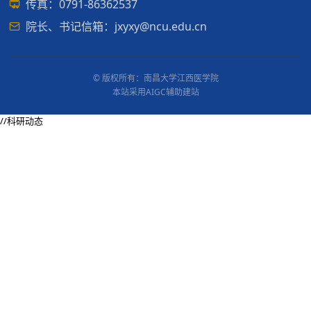
传真：0791-86362537
院长、书记信箱：jxyxy@ncu.edu.cn
© 版权所有：南昌大学江西医学院
本站采用AIGC辅助建站
//科研动态