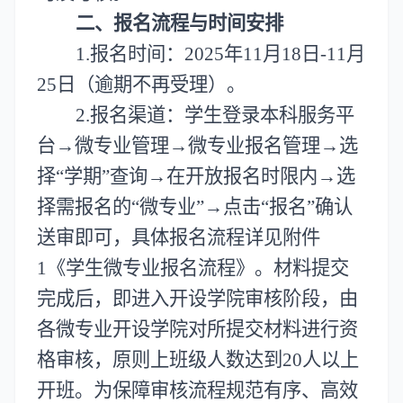
二
、报名流程与时间安排
1.报名时间：2025年
11
月1
8
日-
11
月
25
日（逾期不再受理）。
2.报名渠道：
学生登录本科服务平
台
→
微专业管理
→
微专业报名管理
→
选
择
“
学期
”
查询
→
在开放报名时限内
→
选
择需报名的
“
微专业
”→
点击
“
报名
”
确认
送审即可
，
具体报名流程详见附件
1《学生微专业报名流程》。
材料提交
完成后，即进入
开设
学院审核阶段，由
各微专业开设
学院对所提交材料进行
资
格
审核，
原则上班级人数达到20人以上
开班。为保障审核流程规范有序、高效