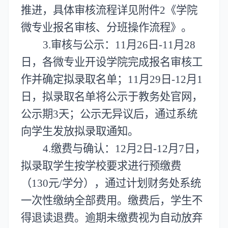
推进，具体审核流程详见附件2《学院
微专业报名审核、分班操作流程》
。
3.审核与公示：
11
月
26
日-
11
月
28
日，各微专业开设学院完成报名审核
工
作并确定拟录取名单
；
11月29日-12月1
日，
拟录取名单
将
公示于教务处官网
，
公示期3天
；公示无异议后，通过系统
向学生发放
拟
录取通知。
4.缴费与确认：
12
月
2
日-
12
月
7
日，
拟
录取学生按学校
要求进行预缴费
（
130元/学分
）
，通过
计划财务
处系统
一次性缴纳全部费用
。
缴费后，学生不
得退读退费。
逾期未缴费视为自动放弃