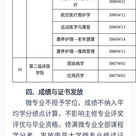
3006W11
疗
航空医疗救护学
3006W12
运动医学与康复
3006W13
康养护理
—
老年健康
3006W14
康养护理
—
慢病管理
3006W15
感染病学
3007W02
第二临床医
18
学院
应用药学
3007W03
四
、
成绩与
证书发放
微专业
不授予学位，
成绩不纳入平
均学分绩点计算，不影响主修专业评奖
评优与毕业资格。修满微专业全部课程
学分者，发放南昌大学微专业修读证