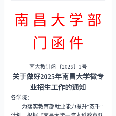
南 昌 大 学 部
门 函 件
南大教
计
函
〔20
2
5
〕
1
号
关于做好
202
5
年南昌大学微专
业
招生工作的通知
各学院：
为落实教育部就业能力提升
“
双千
”
计划，根据《南昌大学一流本科教育跃