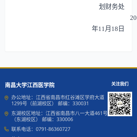
划财务处
20
年
11
月
18
日
关注我们
南昌大学江西医学院
办公地址：江西省南昌市红谷滩区学府大道
1299号（前湖校区） 邮编：330031
东湖校区地址：江西省南昌市八一大道461号
（东湖校区） 邮编：330006
联系电话：0791-86360727