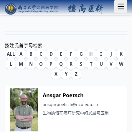
按姓氏首字母检索:
ALL
A
B
C
D
E
F
G
H
I
J
K
L
M
N
O
P
Q
R
S
T
U
V
W
X
Y
Z
Ansgar Poetsch
ansgarpoetsch@ncu.edu.cn
生物质谱在疾病研究中的发展与应用