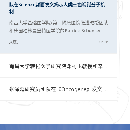
队在Science封面发文揭示人类三色视觉分子机
制
南昌大学基础医学院/第二附属医院张进教授团队
和德国柏林夏里特医学院的Patrick Scheerer团
队联合国内外各研究机构以南昌大学为第一署名
来源：
06.26
单位在Science封面发表题为 Cryo-electron
microscopy structures of human cone visual
pigments 的研究论文，揭示了人类三色视觉的
南昌大学转化医学研究院邓柯玉教授和辛洪波教授团队在《Advanced Science 》发文揭示人尿源干细胞缓解肺纤维化新机制
分子机制，为色盲和视锥细胞相关色觉缺陷的治
疗提供了结构基础。
张泽延研究员团队在《Oncogene》发文揭示MST4调控肺腺癌p53稳态的双重作用机制