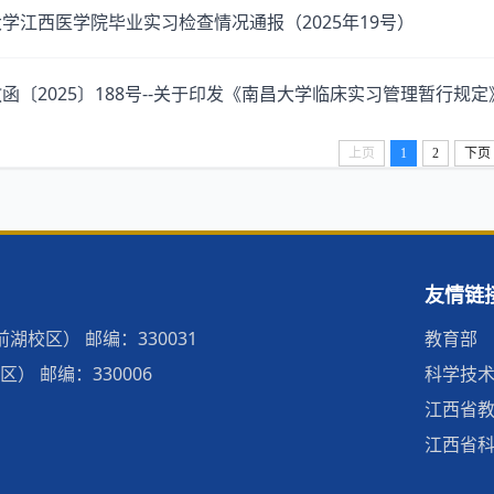
学江西医学院毕业实习检查情况通报（2025年19号）
函〔2025〕188号--关于印发《南昌大学临床实习管理暂行规定》
上页
1
2
下页
友情链
校区） 邮编：330031
教育部
 邮编：330006
科学技
江西省
江西省